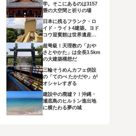
学。そこにあるのは3157
畳の大空間と祈りの場
日本に残るフランク・ロ
イド・ライト4建築。ヨド
コウ迎賓館は世界遺産候
補に！
超弩級！天理教の「おや
さとやかた」は全長3.5km
の大建築構想だ
三輪そうめんカフェ併設
の「てのべ たかだや」が
オシャレすぎる
建設中の廃墟？！沖縄・
瀬底島のヒルトン進出地
に横たわる夢の城