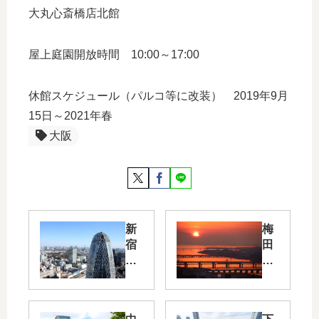
大丸心斎橋店北館
屋上庭園開放時間 10:00～17:00
休館スケジュール（パルコ等に改装） 2019年9月
15日～2021年春
大阪
新
梅
宿
田
・
ス
東
カ
郷
イ
青
ビ