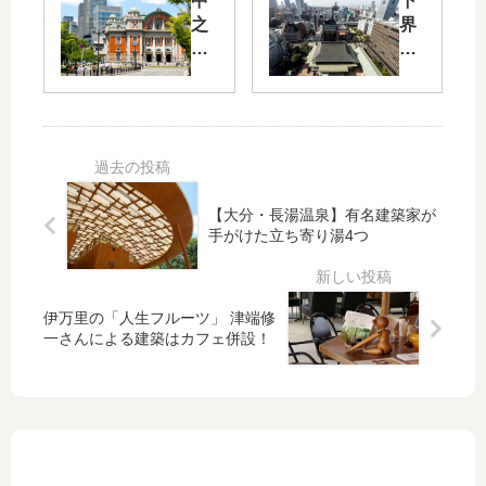
中
下
児
ル
之
界
美
・
島
を
術
天
の
展
館
空
一
望
は
美
部
。
東
術
車
日
京
館
道
本
を
は
を
初
一
夕
閉
【大分・長湯温泉】有名建築家が
の
望
日
手がけた立ち寄り湯4つ
鎖
山
で
と
し
門
き
ア
て
ホ
る
ー
広
テ
絶
ト
伊万里の「人生フルーツ」 津端修
場
ル
一さんによる建築はカフェ併設！
景
を
に
こ
ミ
鑑
。
と
ュ
賞
大
大
ー
で
阪
阪
ジ
き
市
エ
ア
る
中
ク
ム
穴