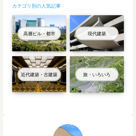
央
セ
場
カテゴリ別の人気記事
公
ル
ス
会
ホ
ポ
堂
テ
ッ
～
ル
ト
高層ビル・都市
現代建築
子
東
ど
急
も
か
本
ら
の
の
森
眺
近代建築・古建築
旅・いろいろ
中
め
之
島