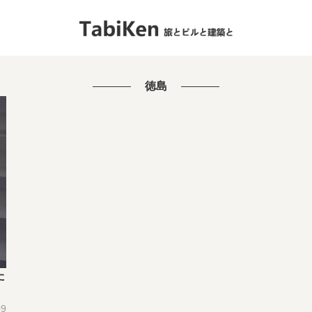
徳島
た
09